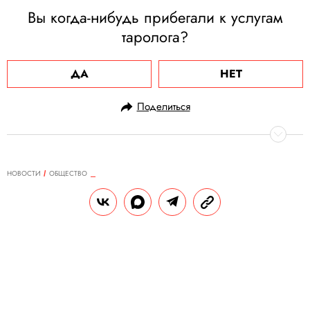
Вы когда-нибудь прибегали к услугам
таролога?
ДА
НЕТ
Поделиться
НОВОСТИ
ОБЩЕСТВО
17.03.2025, 11:02
Роскомнадзор может оштрафовать
Telegram на 4 млн рублей за отказ
удалить запрещенные стикеры
Речь идет о двух наборах стикеров,
содержащих нацистскую и