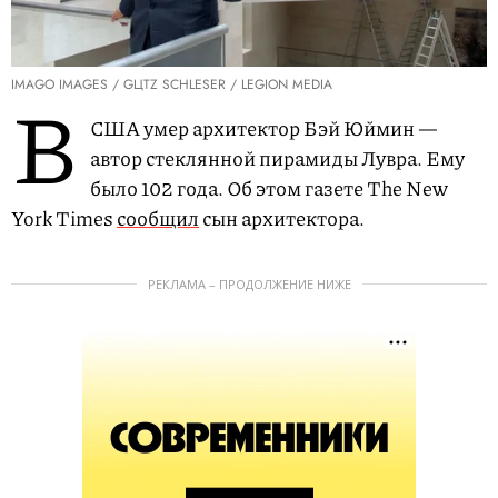
IMAGO IMAGES / GЦTZ SCHLESER / LEGION MEDIA
В
США умер архитектор Бэй Юймин —
автор стеклянной пирамиды Лувра. Ему
было 102 года. Об этом газете The New
York Times
сообщил
сын архитектора.
РЕКЛАМА – ПРОДОЛЖЕНИЕ НИЖЕ