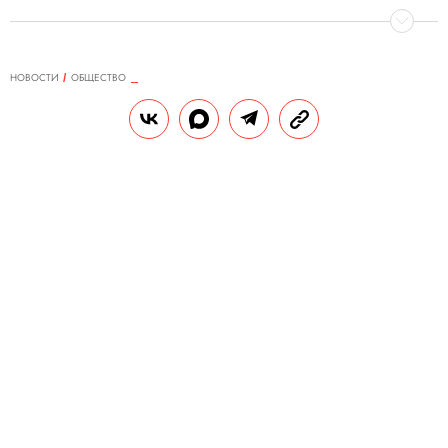
НОВОСТИ
ОБЩЕСТВО
17.06.2025, 17:15
Купающегося в бассейне медведя
смогли вытащить из воды
благодаря пончикам
Никакие другие средства не были
способны выманить его из джакузи.
РЕДАКЦИЯ «ПРАВИЛ ЖИЗНИ»
Теги:
США
животные
дом