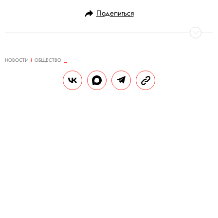
Поделиться
НОВОСТИ
ОБЩЕСТВО
17.11.2020, 13:21
Правительство запустит
приложение «Стопкоронавирус»
для отслеживания контактов с
заболевшими
В Минцифры заверяют, что сервис не
будет собирать личную информацию о
пользователях.
РЕДАКЦИЯ «ПРАВИЛ ЖИЗНИ»