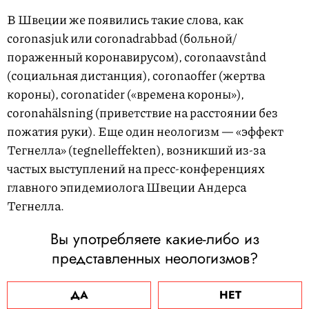
В Швеции же появились такие слова, как
coronasjuk или coronadrabbad (больной/
пораженный коронавирусом), coronaavstånd
(социальная дистанция), coronaoffer (жертва
короны), coronatider («времена короны»),
coronahälsning (приветствие на расстоянии без
пожатия руки). Еще один неологизм — «эффект
Тегнелла» (tegnelleffekten), возникший из-за
частых выступлений на пресс-конференциях
главного эпидемиолога Швеции Андерса
Тегнелла.
Вы употребляете какие-либо из
представленных неологизмов?
ДА
НЕТ