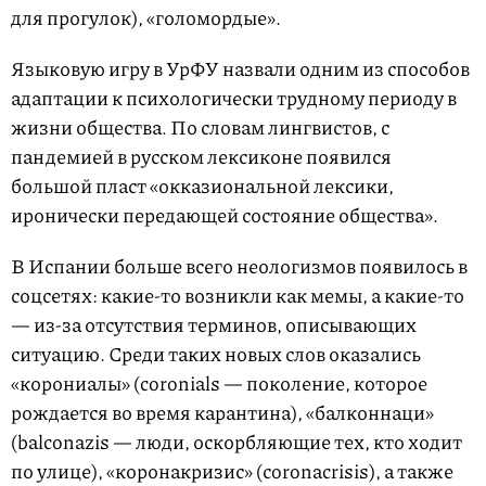
для прогулок), «голомордые».
Языковую игру в УрФУ назвали одним из способов
адаптации к психологически трудному периоду в
жизни общества. По словам лингвистов, с
пандемией в русском лексиконе появился
большой пласт «окказиональной лексики,
иронически передающей состояние общества».
В Испании больше всего неологизмов появилось в
соцсетях: какие-то возникли как мемы, а какие-то
— из-за отсутствия терминов, описывающих
ситуацию. Среди таких новых слов оказались
«корониалы» (coronials — поколение, которое
рождается во время карантина), «балконнаци»
(balconazis — люди, оскорбляющие тех, кто ходит
по улице), «коронакризис» (сoronacrisis), а также