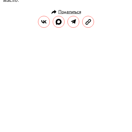
Поделиться
НОВОСТИ
ОБЩЕСТВО
18.03.2025, 14:45
Сотрудники турецкого аэропорта
закрыли своего коллегу в
багажном отсеке. Он пробыл там
при температуре минус 25
градусов около часа
Из-за случившегося мужчина получил
обморожение обеих ног, сотрясение мозга
и психологическую травму.