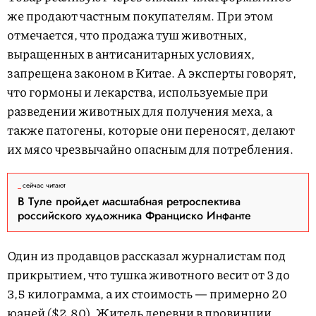
же продают частным покупателям. При этом
отмечается, что продажа туш животных,
выращенных в антисанитарных условиях,
запрещена законом в Китае. А эксперты говорят,
что гормоны и лекарства, используемые при
разведении животных для получения меха, а
также патогены, которые они переносят, делают
их мясо чрезвычайно опасным для потребления.
сейчас читают
В Туле пройдет масштабная ретроспектива
российского художника Франциско Инфанте
Один из продавцов рассказал журналистам под
прикрытием, что тушка животного весит от 3 до
3,5 килограмма, а их стоимость — примерно 20
юаней ($2,80). Житель деревни в провинции