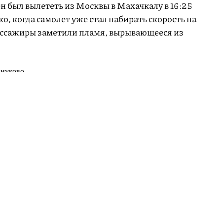
н был вылететь из Москвы в Махачкалу в 16:25
о, когда самолет уже стал набирать скорость на
ассажиры заметили пламя, вырывающееся из
Внуково.
хранительных органах, самолет уже стал набирать
ов, которые заметили огонь, командир остановил
воры о замене борта.
pic.twitter.com/shCV9GDJSB
2019 г.
правоохранительных органах
рассказал
, что два
ыход и выбрались на крыло. На борт самолета
на стоянку. Лететь на нем пассажиры