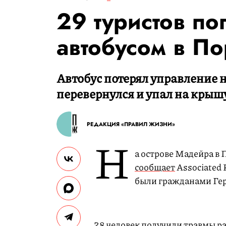
29 туристов по
автобусом в По
Автобус потерял управление н
перевернулся и упал на крыш
РЕДАКЦИЯ «ПРАВИЛ ЖИЗНИ»
Н
а острове Мадейра в 
сообщает
Associated 
были гражданами Гер
28 человек получили травмы р