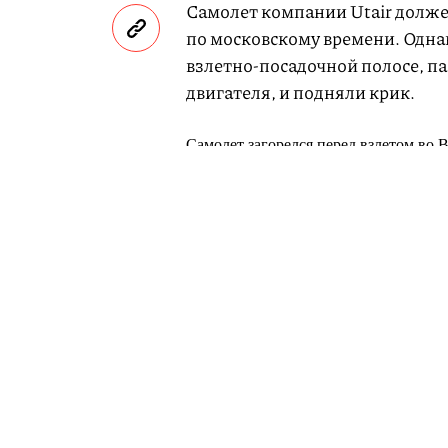
Самолет компании Utair долже
по московскому времени. Однак
взлетно-посадочной полосе, п
двигателя, и подняли крик.
Самолет загорелся перед взлетом во 
По словам нашего источника в правоо
скорость, но под давлением пассажир
воздушное судно. Сейчас идут перего
— Телеканал 360° (@360tv)
17 апреля 
Источник телеканала «360» в 
человека открыли аварийный в
уже поднялась полиция.
Самолет остановили и вернули 
отказались.