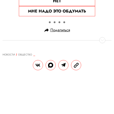
НЕТ
МНЕ НАДО ЭТО ОБДУМАТЬ
Поделиться
НОВОСТИ
ОБЩЕСТВО
18.05.2025, 20:39
В Москве арестовали бывшего топ-
менеджера Binance и
сооснователя криптоигры
Blum Владимира Смеркиса
Ему грозит до 10 лет лишения свободы.