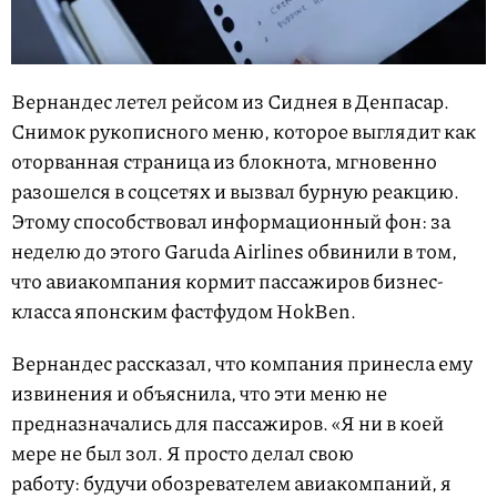
Вернандес летел рейсом из Сиднея в Денпасар.
Снимок рукописного меню, которое выглядит как
оторванная страница из блокнота, мгновенно
разошелся в соцсетях и вызвал бурную реакцию.
Этому способствовал информационный фон: за
неделю до этого Garuda Airlines обвинили в том,
что авиакомпания кормит пассажиров бизнес-
класса японским фастфудом HokBen.
Вернандес рассказал, что компания принесла ему
извинения и объяснила, что эти меню не
предназначались для пассажиров. «Я ни в коей
мере не был зол. Я просто делал свою
работу: будучи обозревателем авиакомпаний, я