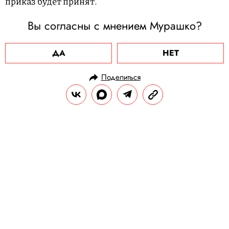
приказ будет принят.
Вы согласны с мнением Мурашко?
ДА
НЕТ
Поделиться
НОВОСТИ
ОБЩЕСТВО
18.07.2023, 16:14
На Москву обрушился сильный
ливень. В центре затопило дороги
и вестибюли метро
Дожди с градом и грозой будут
продолжаться в столице до второй