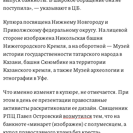
поступила», — указывают в ЦБ.
Купюра посвящена Нижнему Новгороду и
Приволжскому федеральному округу. На лицевой
стороне изображена Никольская башня
Нижегородского Кремля, а на оборотной — Музей
истории государственности татарского народа в
Казани, башня Сююмбике на территории
Казанского кремля, а также Музей археологии и
этнографии в Уфе.
Что именно изменят в купюре, не отмечается. При
этом в день ее презентации православные
активисты раскритиковали ее дизайн. Священник
РПЦ Павел Островский
возмутился
тем, что на
банкноте «минарет (изображен) с полумесяцем, а
купол православного храма без креста».