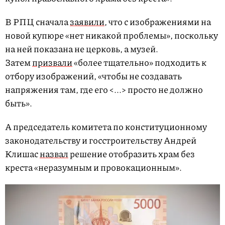
В РПЦ сначала
заявили
, что с изображениями на
новой купюре «нет никакой проблемы», поскольку
на ней показана не церковь, а музей.
Затем
призвали
«более тщательно» подходить к
отбору изображений, «чтобы не создавать
напряжения там, где его <...> просто не должно
быть».
А председатель комитета по конституционному
законодательству и госстроительству Андрей
Клишас
назвал
решение отобразить храм без
креста «неразумным и провокационным».