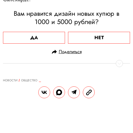
Вам нравится дизайн новых купюр в
1000 и 5000 рублей?
ДА
НЕТ
Поделиться
НОВОСТИ
ОБЩЕСТВО
17.10.2023, 17:30
В Британии кошка установила
рекорд по самому громкому
мурлыканью. Оно сравнимо со
звуком работающей стиральной
машины