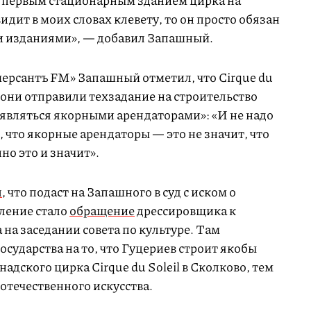
нет первым стационарным зданием цирка на
идит в моих словах клевету, то он просто обязан
и изданиями», — добавил Запашный.
ерсантъ FM» Запашный отметил, что Cirque du
 «они отправили техзадание на строительство
 являться якорными арендаторами»: «И не надо
что якорные арендаторы — это не значит, что
но это и значит».
л
, что подаст на Запашного в суд с иском о
вление стало
обращение
дрессировщика к
на заседании совета по культуре. Там
сударства на то, что Гуцериев строит якобы
адского цирка Cirque du Soleil в Сколково, тем
отечественного искусства.