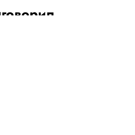
иговорил
году тюрьмы и
просмотру
 убийстве сотен оленей.