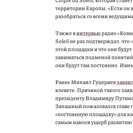
Cirque du Soleil, которая ста
территории Европы. «Если он в
разобраться со всеми ведущим
Также в
интервью
радио «Комм
Soleil не раз подтверждал, что
этой площадки и что они будут
заниматься подменой понятий, 
они будут там постоянно. Имен
Ранее Михаил Гуцериев
заяви
клевете. Причиной такого зая
президенту Владимиру Путина 
Запашный пожаловался главе го
«постоянную площадку» для кан
самым нанося ущерб развитию 