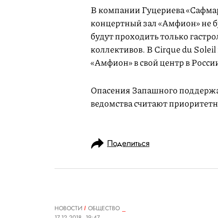
В компании Гуцериева «Сафмар
концертный зал «Амфион» не буд
будут проходить только гастр
коллективов. В Cirque du Solei
«Амфион» в свой центр в Росси
Опасения Запашного поддержа
ведомства считают приоритетн
Поделиться
НОВОСТИ
ОБЩЕСТВО
17.12.2018, 19:47