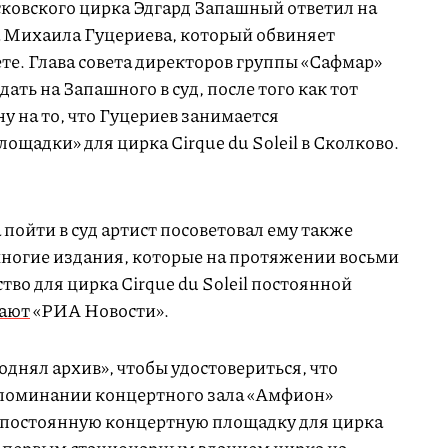
ковского цирка Эдгард Запашный ответил на
 Михаила Гуцериева, который обвиняет
те. Глава совета директоров группы «Сафмар»
дать на Запашного в суд, после того как тот
 на то, что Гуцериев занимается
ощадки» для цирка Cirque du Soleil в Сколково.
 пойти в суд артист посоветовал ему также
многие издания, которые на протяжении восьми
ство для цирка Cirque du Soleil постоянной
ают
«РИА Новости».
однял архив», чтобы удостовериться, что
упоминании концертного зала «Амфион»
 постоянную концертную площадку для цирка