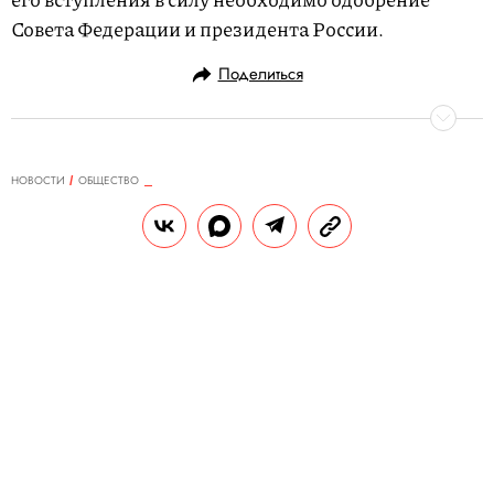
Совета Федерации и президента России.
Поделиться
НОВОСТИ
ОБЩЕСТВО
18.12.2018, 10:52
Экс-глава телекорпорации CBS
лишился «золотого парашюта» в
$120 миллионов
Лесли Мунвса уволили в сентябре после
того, как 12 женщин обвинили его в
сексуальных домогательствах. CBS
провела расследование и пришла к выводу,
что бывший гендиректор не заслуживает