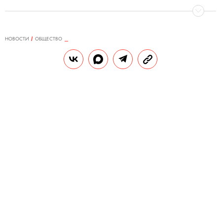
НОВОСТИ
ОБЩЕСТВО
19.01.2021, 15:10
Фотограф из Уфы снял дворника-
инвалида как модель глянцевого
журнала. Для помощи мужчине
собрали более 650 тысяч рублей
Местный фотограф сумел привлечь
внимание к истории с помощью
благотворительной фотосессии.
РЕДАКЦИЯ «ПРАВИЛ ЖИЗНИ»
Теги:
россия
общество
благотворительность