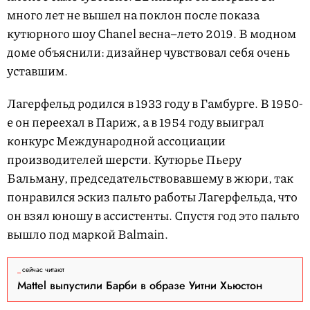
много лет не вышел на поклон после показа
кутюрного шоу Chanel весна–лето 2019. В модном
доме объяснили: дизайнер чувствовал себя очень
уставшим.
Лагерфельд родился в 1933 году в Гамбурге. В 1950-
е он переехал в Париж, а в 1954 году выиграл
конкурс Международной ассоциации
производителей шерсти. Кутюрье Пьеру
Бальману, председательствовавшему в жюри, так
понравился эскиз пальто работы Лагерфельда, что
он взял юношу в ассистенты. Спустя год это пальто
вышло под маркой Balmain.
сейчас читают
Mattel выпустили Барби в образе Уитни Хьюстон