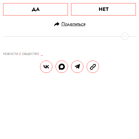
ДА
НЕТ
Поделиться
НОВОСТИ
ОБЩЕСТВО
19.02.2021, 10:35
Из-за снегопада впервые после
открытия перекрыли Крымский
мост
В сторону Крыма образовался затор с
участием более 200 автомобилей.
РЕДАКЦИЯ «ПРАВИЛ ЖИЗНИ»