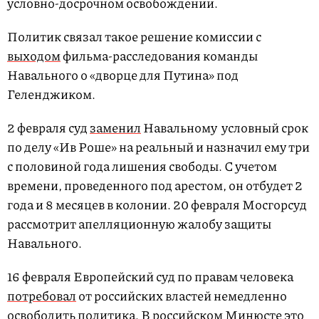
условно-досрочном освобождении.
Политик связал такое решение комиссии с
выходом
фильма-расследования команды
Навального о «дворце для Путина» под
Геленджиком.
2 февраля суд
заменил
Навальному условный срок
по делу «Ив Роше» на реальный и назначил ему три
с половиной года лишения свободы. С учетом
времени, проведенного под арестом, он отбудет 2
года и 8 месяцев в колонии. 20 февраля Мосгорсуд
рассмотрит апелляционную жалобу защиты
Навального.
16 февраля Европейский суд по правам человека
потребовал
от российских властей немедленно
освободить политика. В российском Минюсте это