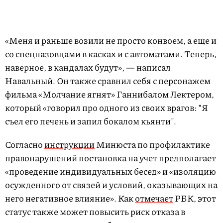
«Меня и раньше возили не просто конвоем, а еще и
со спецназовцами в касках и с автоматами. Теперь,
наверное, в кандалах будут», — написал
Навальный. Он также сравнил себя с персонажем
фильма «Молчание ягнят» Ганнибалом Лектером,
который «говорил про одного из своих врагов: "Я
съел его печень и запил бокалом кьянти".
Согласно
инструкции
Минюста по профилактике
правонарушений постановка на учет предполагает
«проведение индивидуальных бесед» и «изоляцию
осужденного от связей и условий, оказывающих на
него негативное влияние». Как
отмечает
РБК, этот
статус также может повысить риск отказа в