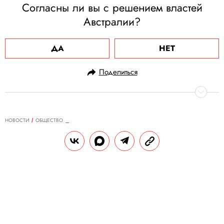
Согласны ли вы с решением властей
Австралии?
ДА
НЕТ
Поделиться
НОВОСТИ
ОБЩЕСТВО
19.02.2025, 14:24
Житель Севастополя сломал руку
парикмахеру из-за того, что ему не
понравилась новая прическа
жены
Против мужчины возбудили уголовное