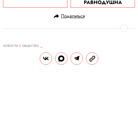
РАВНОДУШНА
Поделиться
НОВОСТИ
ОБЩЕСТВО
19.03.2020, 13:46
ОБНОВЛЕНО
15.02.2026, 13:03
Названы регионы России с
самыми высокими зарплатами. На
первом месте не Москва
Самые низкие зарплаты в стране — в
Ивановской области и в южных регионах.
РЕДАКЦИЯ «ПРАВИЛ ЖИЗНИ»