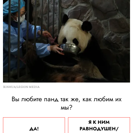
XINHUA/LEGION MEDIA
Вы любите панд так же, как любим их
мы?
Я К НИМ
ДА!
РАВНОДУШЕН/