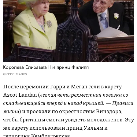
Королева Елизавета II и принц Филипп
GETTY IMAGES
После церемонии Гарри и Меган сели в карету
Ascot Landau (
легкая четырехместная повозка со
складывающейся вперед и назад крышей. — Правила
жизни
) и проехали по окрестностям Винздора,
чтобы британцы смогли увидеть молодоженов. Эту
же карету использовали принц Уильям и
герцогиня Кембриджская.