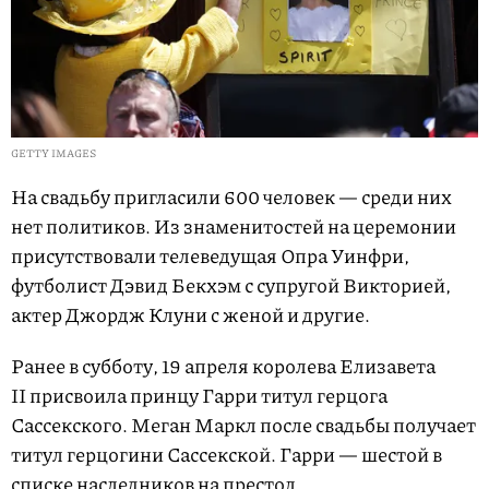
GETTY IMAGES
На свадьбу пригласили 600 человек — среди них
нет политиков. Из знаменитостей на церемонии
присутствовали телеведущая Опра Уинфри,
футболист Дэвид Бекхэм с супругой Викторией,
актер Джордж Клуни c женой и другие.
Ранее в субботу, 19 апреля королева Елизавета
II присвоила принцу Гарри титул герцога
Сассекского. Меган Маркл после свадьбы получает
титул герцогини Сассекской. Гарри — шестой в
списке наследников на престол.