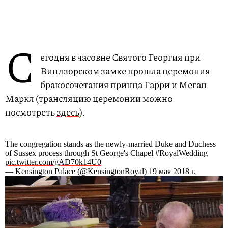
С
егодня в часовне Святого Георгия при
Виндзорском замке прошла церемония
бракосочетания принца Гарри и Меган
Маркл (трансляцию церемонии можно
посмотреть
здесь
).
The congregation stands as the newly-married Duke and Duchess
of Sussex process through St George's Chapel #RoyalWedding
pic.twitter.com/gAD70k14U0
— Kensington Palace (@KensingtonRoyal)
19 мая 2018 г.