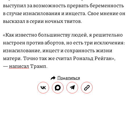
выступил за возможность прервать беременность
в случае изнасилования и инцеста. Свое мнение он
высказал в серии ночных твитов.
«Как известно большинству людей, я решительно
настроен против абортов, но есть три исключения:
изнасилование, инцест и сохранность жизни
матери. Точно так же считал Рональд Рейган»,
—
написал
Трамп.
Поделиться
НОВОСТИ
ОБЩЕСТВО
19.05.2019, 11:22
«Суперджет» «Аэрофлота»
прервал взлет в Ульяновске из-за