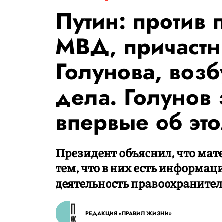
Путин: против 
МВД, причастн
Голунова, воз
дела. Голунов 
впервые об эт
Президент объяснил, что мате
тем, что в них есть информац
деятельность правоохранител
РЕДАКЦИЯ «ПРАВИЛ ЖИЗНИ»