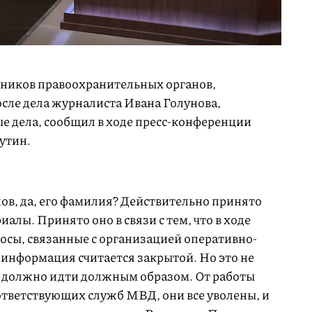
дников правоохранительных органов,
сле дела журналиста Ивана Голунова,
е дела, сообщил в ходе пресс-конференции
утин.
унов, да, его фамилия? Действительно принято
алы. Принято оно в связи с тем, что в ходе
осы, связанные с организацией оперативно-
 информация считается закрытой. Но это не
не должно идти должным образом. От работы
ответствующих служб МВД, они все уволены, и