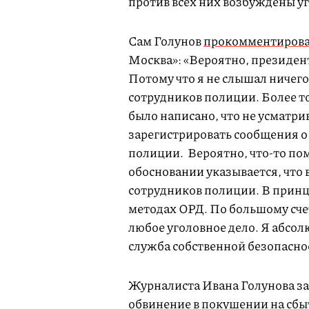
против всех них возбуждены у
Сам Голунов
прокомментиров
Москва»: «Вероятно, президен
Потому что я не слышал ничег
сотрудников полиции. Более то
было написано, что не усматри
зарегистрировать сообщения 
полиции. Вероятно, что-то пом
обосновании указывается, что 
сотрудников полиции. В принц
методах ОРД. По большому сче
любое уголовное дело. Я абсол
служба собственной безопасно
Журналиста Ивана Голунова за
обвинение в покушении на сбы