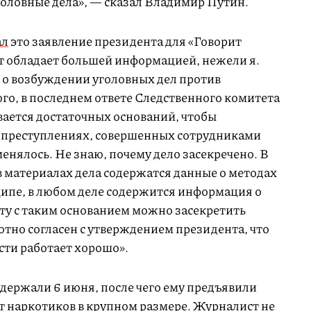
головные дела», — сказал Владимир Путин.
ал
это заявление президента для «Говорит
т обладает большей информацией, нежели я.
о о возбуждении уголовных дел против
го, в последнем ответе Следственного комитета
вается достаточных оснований, чтобы
о преступлениях, совершенных сотрудниками
енялось. Не знаю, почему дело засекречено. В
в материалах дела содержатся данные о методах
ипе, в любом деле содержится информация о
ту с таким основанием можно засекретить
ютно согласен с утверждением президента, что
сти работает хорошо».
держали 6 июня, после чего ему предъявили
т наркотиков в крупном размере. Журналист не