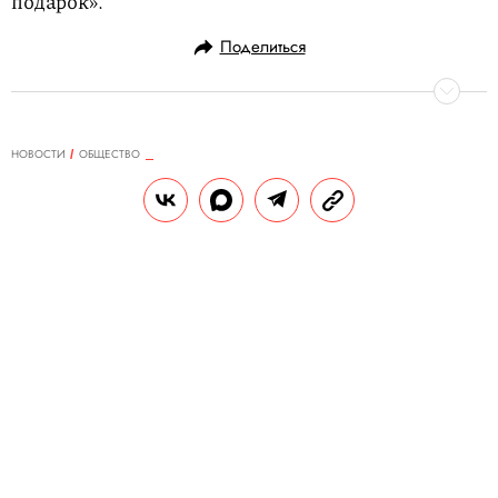
подарок».
Поделиться
НОВОСТИ
ОБЩЕСТВО
19.12.2024, 13:34
Фотография из Google Maps
помогла испанской полиции
раскрыть дело об убийстве
На снимке запечатлен мужчина, который
загружает большой белый мешок в
багажник машины. Благодаря этому кадру
полицейские смогли продвинуться в
расследовании дела, а вскоре арестовать
двух подозреваемых.