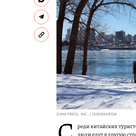
ZUMA PRESS, INC. / LEGION-MEDIA
С
реди китайских турис
люди едут в другую стр