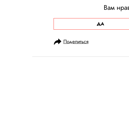
Вам нра
ДА
Поделиться
НОВОСТИ
ОБЩЕСТВО
20.02.2025, 13:54
На Шри-Ланке 
пыталась сдела
поезде, но вы