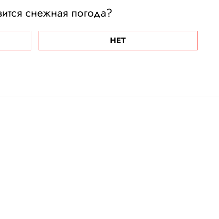
вится снежная погода?
НЕТ
россиянка
ть селфи на
брала неудачную