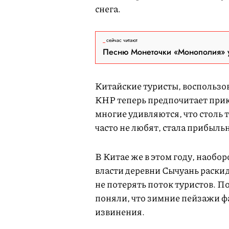
снега.
сейчас читают
Песню Монеточки «Монополия» у
Китайские туристы, воспользов
КНР теперь предпочитает прик
многие удивляются, что столь
часто не любят, стала прибыль
В Китае же в этом году, наобор
власти деревни Сычуань раскид
не потерять поток туристов. По
поняли, что зимние пейзажи 
извинения.