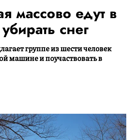
ая массово едут в
убирать снег
длагает группе из шести человек
ой машине и поучаствовать в