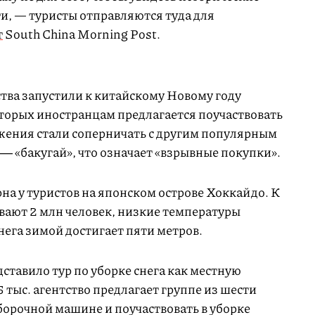
и, — туристы отправляются туда для
т
South China Morning Post.
тва запустили к китайскому Новому году
оторых иностранцам предлагается поучаствовать
ожения стали соперничать с другим популярным
― «бакугай», что означает «взрывные покупки».
на у туристов на японском острове Хоккайдо. К
вают 2 млн человек, низкие температуры
снега зимой достигает пяти метров.
ставило тур по уборке снега как местную
 тыс. агентство предлагает группе из шести
борочной машине и поучаствовать в уборке