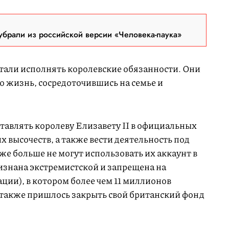
брали из российской версии «Человека-паука»
стали исполнять королевские обязанности. Они
ую жизнь, сосредоточившись на семье и
тавлять королеву Елизавету II в официальных
х высочеств, а также вести деятельность под
же больше не могут использовать их аккаунт в
изнана экстремистской и запрещена на
ции), в котором более чем 11 миллионов
м также пришлось закрыть свой британский фонд