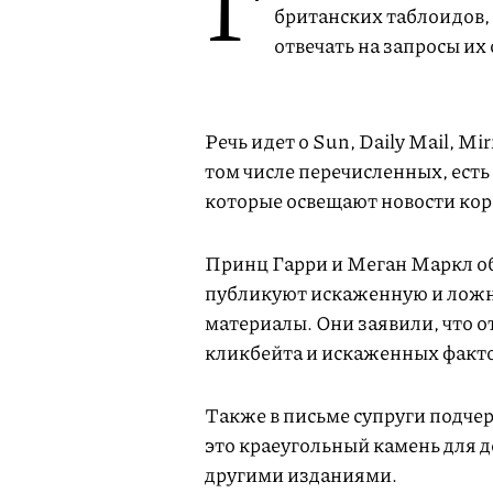
Г
британских таблоидов, 
отвечать на запросы их
Речь идет о Sun, Daily Mail, M
том числе перечисленных, ест
которые освещают новости кор
Принц Гарри и Меган Маркл об
публикуют искаженную и ложн
материалы. Они заявили, что 
кликбейта и искаженных факто
Также в письме супруги подчер
это краеугольный камень для д
другими изданиями.