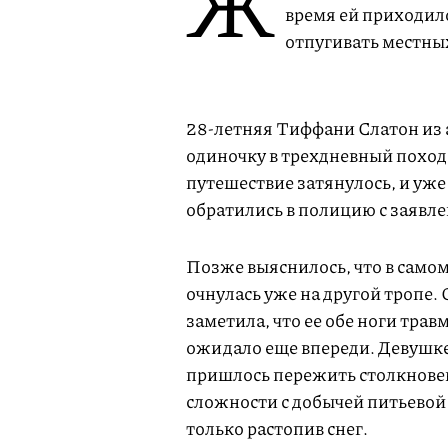
Ж
время ей приходило
отпугивать местны
28-летняя Тиффани Слатон из
одиночку в трехдневный поход
путешествие затянулось, и уже
обратились в полицию с заявл
Позже выяснилось, что в самом
очнулась уже на другой тропе.
заметила, что ее обе ноги тр
ожидало еще впереди. Девушке
пришлось пережить столкновен
сложности с добычей питьевой
только растопив снег.