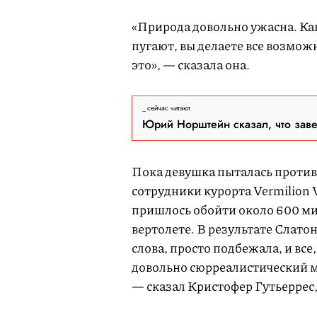
«Природа довольно ужасна. Как
пугают, вы делаете все возмож
это», — сказала она.
сейчас читают
Юрий Норштейн сказал, что зав
Пока девушка пыталась проти
сотрудники курорта Vermilion 
пришлось обойти около 600 ми
вертолете. В результате Слатон
слова, просто подбежала, и все,
довольно сюрреалистический мо
— сказал Кристофер Гутьеррес, 