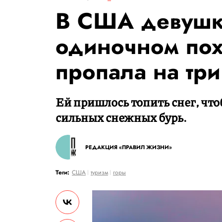
В США девушк
одиночном пох
пропала на тр
Ей пришлось топить снег, что
сильных снежных бурь.
РЕДАКЦИЯ «ПРАВИЛ ЖИЗНИ»
Теги:
США
туризм
горы