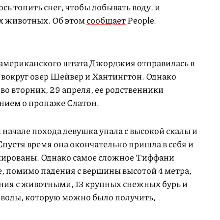
сь топить снег, чтобы добывать воду, и
х животных. Об этом
сообщает
People.
 американского штата Джорджия отправилась в
 вокруг озер Шейвер и Хантингтон. Однако
 во вторник, 29 апреля, ее родственники
ением о пропаже Слатон.
 начале похода девушка упала с высокой скалы и
 Спустя время она окончательно пришла в себя и
авмированы. Однако самое сложное Тиффани
, помимо падения с вершины высотой 4 метра,
ия с животными, 13 крупных снежных бурь и
 воды, которую можно было получить,