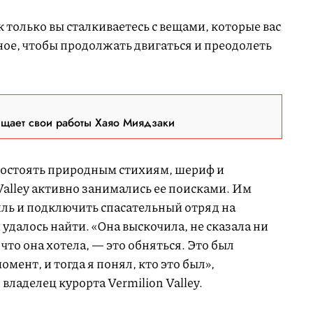
 только вы сталкиваетесь с вещами, которые вас
ное, чтобы продолжать двигаться и преодолеть
ещает свои работы Хаяо Миядзаки
востоять природным стихиям, шериф и
Valley активно занимались ее поисками. Им
ль и подключить спасательный отряд на
 удалось найти. «Она выскочила, не сказала ни
 что она хотела, — это обняться. Это был
мент, и тогда я понял, кто это был»,
владелец курорта Vermilion Valley.