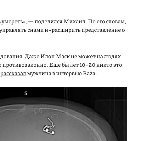
в умереть», — поделился Михаил. По его словам,
управлять снами и «расширить представление о
ледования. Даже Илон Маск не может на людях
 противозаконно. Еще бы лет 10–20 никто это
—
рассказал
мужчина в интервью Baza.