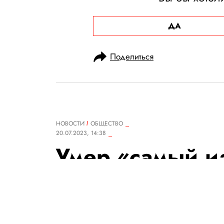
ДА
Поделиться
НОВОСТИ
ОБЩЕСТВО
20.07.2023, 14:38
Умер «самый и
хакер» Кевин 
59-летний Митник страдал о