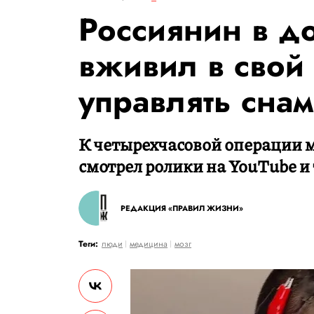
Россиянин в д
вживил в свой 
управлять сна
К четырехчасовой операции 
смотрел ролики на YouTube и 
РЕДАКЦИЯ «ПРАВИЛ ЖИЗНИ»
Теги:
люди
медицина
мозг