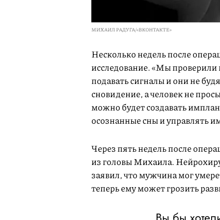
МИХАИЛ РАДУГА/«ВКОНТАКТЕ»
Несколько недель после опер
исследование. «Мы проверили г
подавать сигналы и они не будя
сновидение, а человек не просы
можно будет создавать имплан
осознанные сны и управлять им
Через пять недель после опера
из головы Михаила. Нейрохиру
заявил, что мужчина мог умере
теперь ему может грозить раз
Вы бы хотел