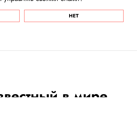
НЕТ
звестный в мире
Митник
т осложнений, вызванных раком