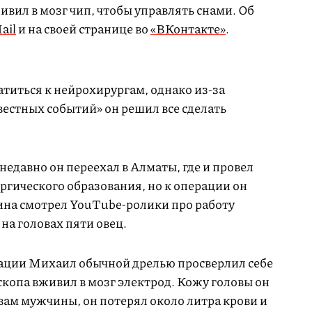
ивил в мозг чип, чтобы управлять снами. Об
ail
и на своей странице во
«ВКонтакте»
.
титься к нейрохирургам, однако из-за
вестных событий» он решил все сделать
едавно он переехал в Алматы, где и провел
ргического образования, но к операции он
ина смотрел YouTube-ролики про работу
на головах пяти овец.
ации Михаил обычной дрелью просверлил себе
скопа вживил в мозг электрод. Кожу головы он
вам мужчины, он потерял около литра крови и