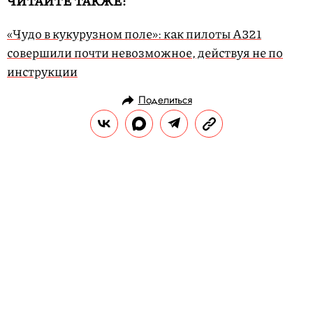
ЧИТАЙТЕ ТАКЖЕ:
«Чудо в кукурузном поле»: как пилоты A321
совершили почти невозможное, действуя не по
инструкции
Поделиться
НОВОСТИ
ОБЩЕСТВО
20.08.2019, 09:03
ОБНОВЛЕНО
14.02.2026, 20:34
Перед самоубийством обвиняемый
в секс-торговле
несовершеннолетними миллионер
Джеффри Эпштейн написал
завещание