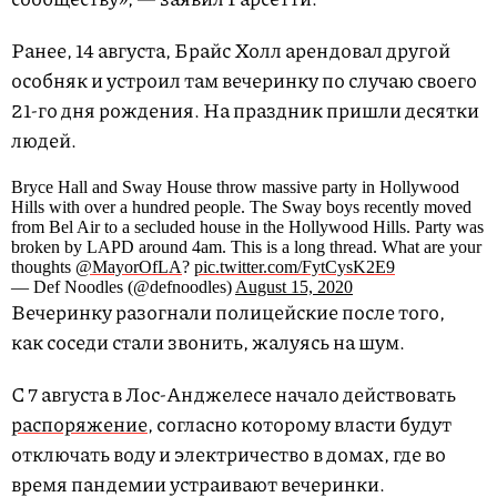
Ранее, 14 августа, Брайс Холл арендовал другой
особняк и устроил там вечеринку по случаю своего
21-го дня рождения. На праздник пришли десятки
людей.
Bryce Hall and Sway House throw massive party in Hollywood
Hills with over a hundred people. The Sway boys recently moved
from Bel Air to a secluded house in the Hollywood Hills. Party was
broken by LAPD around 4am. This is a long thread. What are your
thoughts
@MayorOfLA
?
pic.twitter.com/FytCysK2E9
— Def Noodles (@defnoodles)
August 15, 2020
Вечеринку разогнали полицейские после того,
как соседи стали звонить, жалуясь на шум.
С 7 августа в Лос-Анджелесе начало действовать
распоряжение
, согласно которому власти будут
отключать воду и электричество в домах, где во
время пандемии устраивают вечеринки.