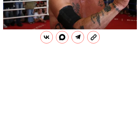
LEGION MEDIA
А
мериканский актер Микки Рурк выбрал
себе место на украинском кладбище. Об
этом рассказали в программе «Сегодня
Life».
РЕКЛАМА – ПРОДОЛЖЕНИЕ НИЖЕ