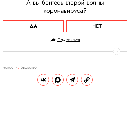
А вы боитесь второй волны
коронавируса?
ДА
НЕТ
Поделиться
НОВОСТИ
ОБЩЕСТВО
19.09.2020, 14:45
ОБНОВЛЕНО
15.02.2026, 13:08
Умерла Рут Бейдер Гинзбург —
старейший член Верховного суда
США и известная защитница прав
женщин
Ей было 87 лет. Как пишут СМИ, Рут