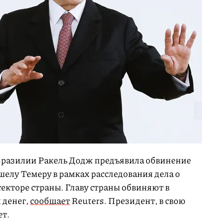
Бразилии Ракель Додж предъявила обвинение
елу Темеру в рамках расследования дела о
екторе страны. Главу страны обвиняют в
 денег,
сообщает
Reuters. Президент, в свою
ет.