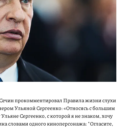
 Сечин прокомментировал Правила жизни слухи
нером Ульяной Сергеенко: «Относясь с большим
Ульяне Сергеенко, с которой я не знаком, хочу
ика словами одного киноперсонажа: "Огласите,