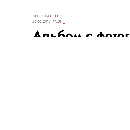
НОВОСТИ
ОБЩЕСТВО
20.02.2018, 17:58
Альбом с фото
Вирджинии Ву
посмотреть он
Гарвардский университет оп
писательницы со снимками, ко
х по 1940-е годы
РЕДАКЦИЯ «ПРАВИЛ ЖИЗНИ»