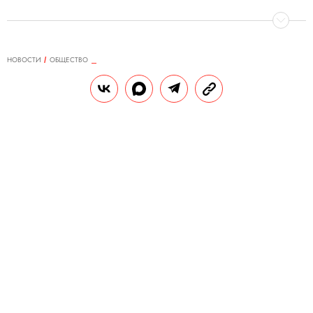
НОВОСТИ
ОБЩЕСТВО
20.04.2018, 17:24
Власти Нью-Йорка планируют
перенести статуи «Бесстрашная
девочка» и «Атакующий бык»
Обе статуи останутся в городе, но им
найдут другое постоянное место
РЕДАКЦИЯ «ПРАВИЛ ЖИЗНИ»
Теги:
нью-йорк