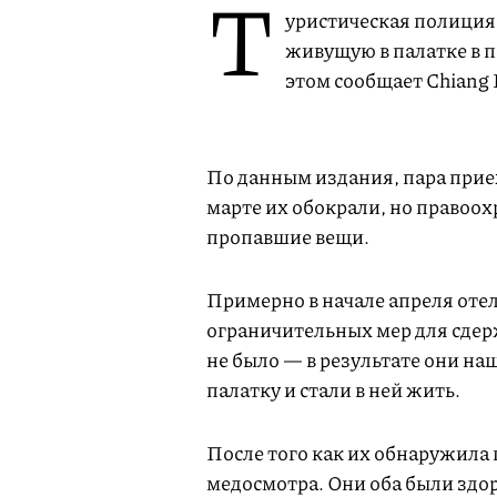
Т
уристическая полиция
живущую в палатке в п
этом сообщает Chiang 
По данным издания, пара приех
марте их обокрали, но правоох
пропавшие вещи.
Примерно в начале апреля отел
ограничительных мер для сдер
не было — в результате они на
палатку и стали в ней жить.
После того как их обнаружила 
медосмотра. Они оба были здор