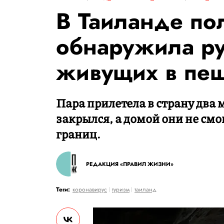
В Таиланде по
обнаружила рус
живущих в пе
Пара прилетела в страну два 
закрылся, а домой они не смо
границ.
РЕДАКЦИЯ «ПРАВИЛ ЖИЗНИ»
Теги:
коронавирус
туризм
таиланд