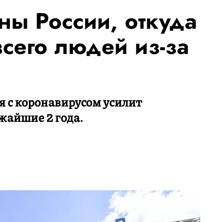
ны России, откуда
сего людей из-за
а
я с коронавирусом усилит
айшие 2 года.