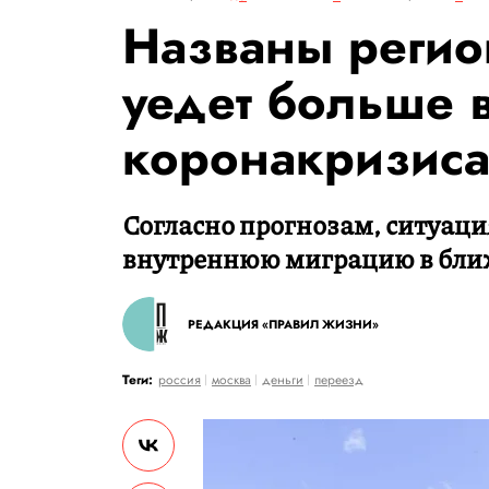
Названы регио
уедет больше в
коронакризис
Согласно прогнозам, ситуаци
внутреннюю миграцию в ближ
РЕДАКЦИЯ «ПРАВИЛ ЖИЗНИ»
Теги:
россия
москва
деньги
переезд