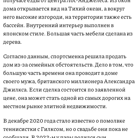
получасе езды от центра Лос-Анджелеса. Из окон
дома открывается вид на Тихий океан, а вокруг
него высокие изгороди, на территории также есть
бассейн. Внутренний интерьер выполнен в
японском стиле. Большая часть мебели сделана из
дерева.
Согласно данным, спортсменка решила продать
дом из-за семейных обстоятельств. Дело в том, что
большую часть времени она проводит в доме
своего мужа, британского миллионера Александра
Джилкса. Если сделка состоится по заявленной
цене, она может стать одной из самых дорогих на
местном рынке элитной недвижимости.
В декабре 2020 года стало известно о помолвке
теннисистки с Гилксом, но о свадьбе они пока не
сообщали. В 2022-м у пары
родился
сын.