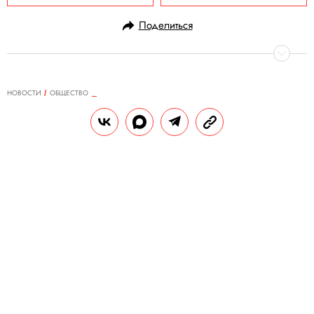
Поделиться
НОВОСТИ
ОБЩЕСТВО
21.07.2025, 01:24
«Разыскивается за кражу в
крупном размере»: в
американском парке появилась
лиса-воришка, которая обожает
кроссовки
Лиса украла 32 пары обуви.
РЕДАКЦИЯ «ПРАВИЛ ЖИЗНИ»