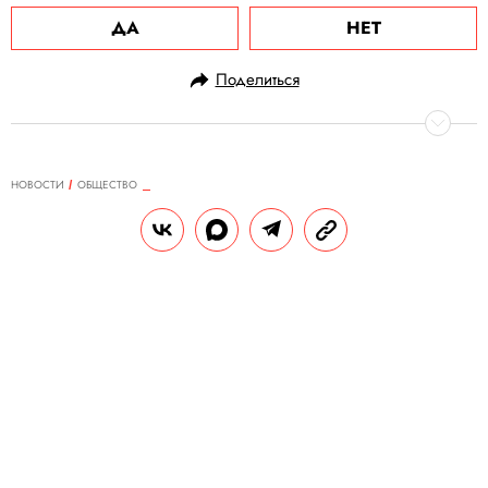
ДА
НЕТ
Поделиться
НОВОСТИ
ОБЩЕСТВО
21.10.2020, 11:32
ОБНОВЛЕНО
15.02.2026, 05:22
В патриотическом центре Лобни
ребенок погиб при разрыве
снаряда времен ВОВ
Директора центра и педагога задержали
по подозрению в незаконном обороте
оружия и халатности, приведшей к смерти
ребенка.