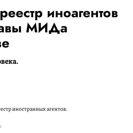
реестр иноагентов
лавы МИДа
зе
овека.
естр иностранных агентов.
: