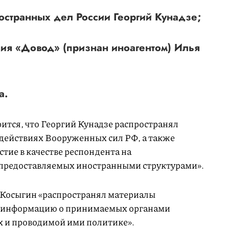
странных дел России Георгий Кунадзе;
ия «Довод» (признан иноагентом) Илья
а.
ится, что Георгий Кунадзе распространял
действиях Вооруженных сил РФ, а также
тие в качестве респондента на
предоставляемых иностранными структурами».
 Косыгин «распространял материалы
ю информацию о принимаемых органами
х и проводимой ими политике».