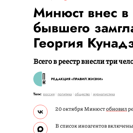
Минюст внес в 
бывшего замг
Георгия Кунад
Всего в реестр внесли три чел
РЕДАКЦИЯ «ПРАВИЛ ЖИЗНИ»
Теги:
россия
политика
общество
журналистика
20 октября Минюст
обновил
ре
В список иноагентов включены