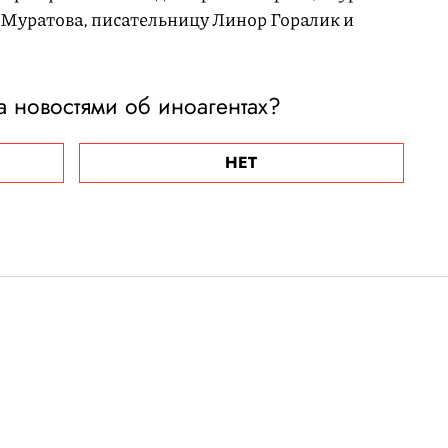
Муратова, писательницу Линор Горалик и
а новостями об иноагентах?
НЕТ
Европа»