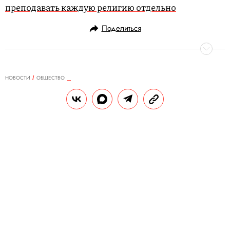
преподавать каждую религию отдельно
Поделиться
НОВОСТИ
ОБЩЕСТВО
21.11.2019, 13:12
Минпросвещения: в младшей
школе продолжат преподавать
каждую религию отдельно
РПЦ поддержало это решение.
РЕДАКЦИЯ «ПРАВИЛ ЖИЗНИ»
Теги:
образование
религия
ислам