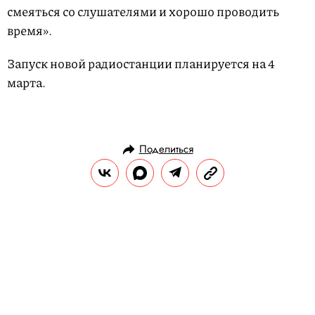
смеяться со слушателями и хорошо проводить
время».
Запуск новой радиостанции планируется на 4
марта.
Поделиться
НОВОСТИ
ОБЩЕСТВО
22.01.2019, 16:24
ОБНОВЛЕНО
14.02.2026, 20:31
Силовики задержали пассажира
рейса Сургут—Москва,
потребовавшего развернуть