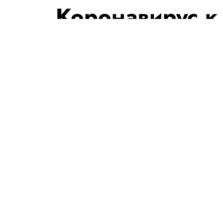
Коронавирус к
2,5 миллиона 
ООН предрека
«библейских м
ограничивают 
По всему миру от Covid-19 уме
РЕДАКЦИЯ «ПРАВИЛ ЖИЗНИ»
Теги:
США
коронавирус
китай