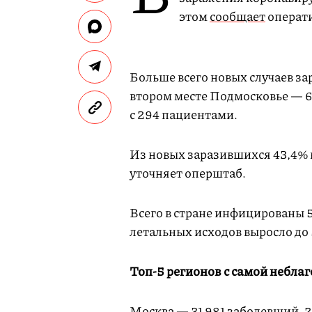
этом
сообщает
операти
Больше всего новых случаев з
втором месте Подмосковье — 6
с 294 пациентами.
Из новых заразившихся 43,4% 
уточняет оперштаб.
Всего в стране инфицированы 5
летальных исходов выросло до
Топ-5 регионов с самой небла
Москва — 31 981 заболевший, 