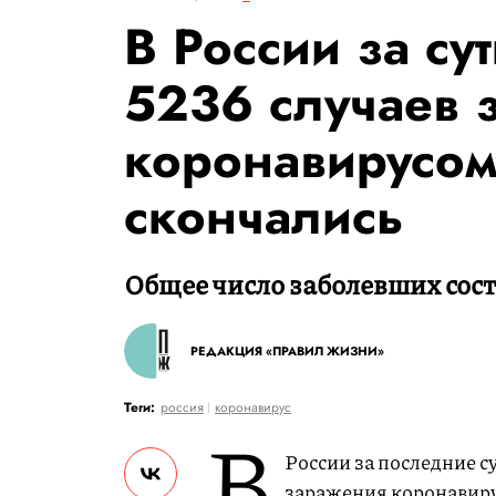
В России за су
5236 случаев 
коронавирусом
скончались
Общее число заболевших сост
РЕДАКЦИЯ «ПРАВИЛ ЖИЗНИ»
Теги:
россия
коронавирус
В
России за последние с
заражения коронавирус