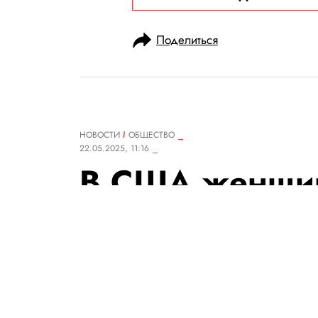
Поделиться
НОВОСТИ
ОБЩЕСТВО
22.05.2025, 11:16
В США женщин
парковке коль
вернула его в
Изделие оказалось выпускн