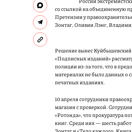
России экстремистск
со ссылкой на объединенную п
Претензии у правоохранительн
Зонтаг, Оливии Лэнг, Владими
Решение вынес Куйбышевский р
«Подписных изданий» рассматр
полиции из-за того, что в пр
материалах не было данных о с
печатных изданиях.
10 апреля сотрудники правоох
магазин с проверкой. Сотруд
«Ротонда», что прокуратура по
книг. Среди них — шесть рабо
Зонтаг и «Тело каждого. Книга