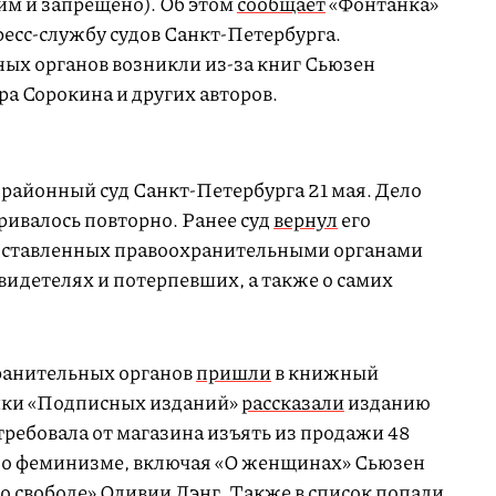
им и запрещено). Об этом
сообщает
«Фонтанка»
ресс-службу судов Санкт-Петербурга.
ых органов возникли из-за книг Сьюзен
ра Сорокина и других авторов.
айонный суд Санкт-Петербурга 21 мая. Дело
ивалось повторно. Ранее суд
вернул
его
едоставленных правоохранительными органами
видетелях и потерпевших, а также о самих
ранительных органов
пришли
в книжный
ники «Подписных изданий»
рассказали
изданию
требовала от магазина изъять из продажи 48
т о феминизме, включая «О женщинах» Сьюзен
 о свободе» Оливии Лэнг. Также в список попали