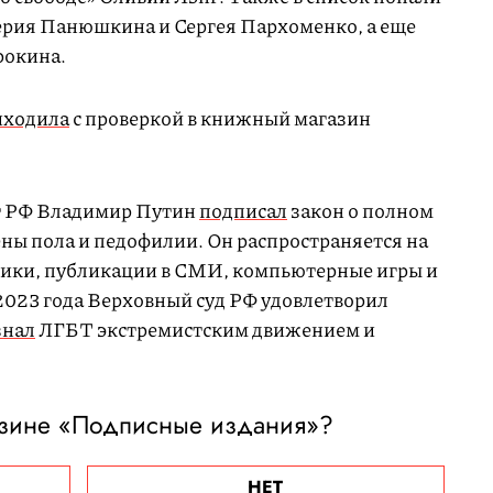
ерия Панюшкина и Сергея Пархоменко, а еще
рокина.
иходила
с проверкой в книжный магазин
нт РФ Владимир Путин
подписал
закон о полном
ны пола и педофилии. Он распространяется на
лики, публикации в СМИ, компьютерные игры и
2023 года Верховный суд РФ удовлетворил
знал
ЛГБТ экстремистским движением и
азине «Подписные издания»?
НЕТ