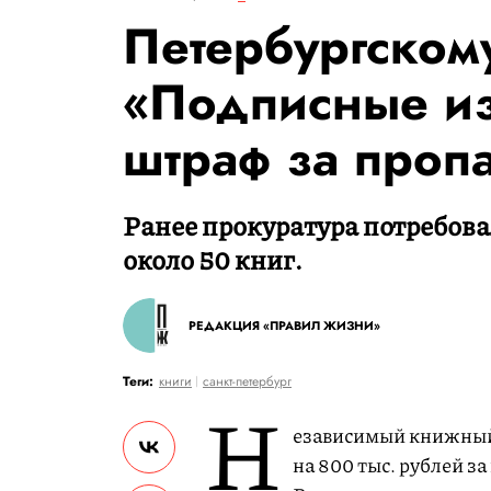
Петербургском
«Подписные и
штраф за проп
Ранее прокуратура потребова
около 50 книг.
РЕДАКЦИЯ «ПРАВИЛ ЖИЗНИ»
Теги:
книги
санкт-петербург
Н
езависимый книжный
на 800 тыс. рублей 