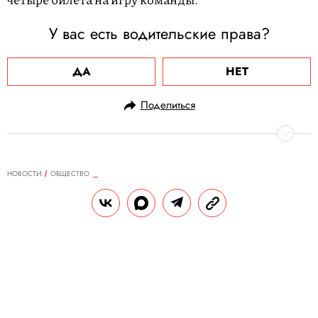
У вас есть водительские права?
ДА
НЕТ
Поделиться
НОВОСТИ
ОБЩЕСТВО
22.07.2024, 13:38
Полиция Флориды попросила
прекратить делать селфи с
«депрессивным» черным
медведем
«Он явно не в настроении