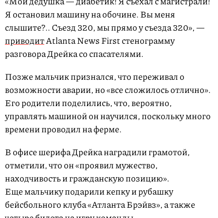
«Мой дедушка — диабетик! Я съехал с магистрали!
Я остановил машину на обочине. Вы меня
слышите?.. Съезд 320, мы прямо у съезда 320», —
приводит
Atlanta News First стенограмму
разговора Дрейка со спасателями.
Позже мальчик признался, что переживал о
возможности аварии, но «все сложилось отлично».
Его родители поделились, что, вероятно,
управлять машиной он научился, поскольку много
времени проводил на ферме.
В офисе шерифа Дрейка наградили грамотой,
отметили, что он «проявил мужество,
находчивость и гражданскую позицию».
Еще мальчику подарили кепку и рубашку
бейсбольного клуба «Атланта Брэйвз», а также
четыре билета на игру команды.