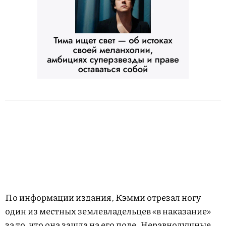
По информации издания, Кэмми отрезал ногу
один из местных землевладельцев «в наказание»
за то, что она зашла на его поле. Неравнодушные