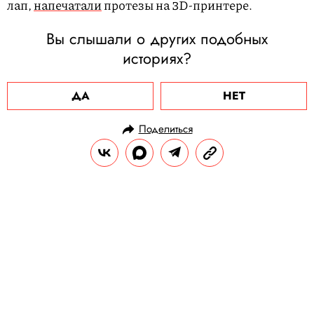
лап,
напечатали
протезы на 3D-принтере.
Вы слышали о других подобных
историях?
ДА
НЕТ
Поделиться
НОВОСТИ
ОБЩЕСТВО
22.07.2025, 10:20
В Китае появилась клиника для
тех, кто не хочет ходить на работу
В ней лечат сотрудников, которые
страдают от выгорания и тревожности.