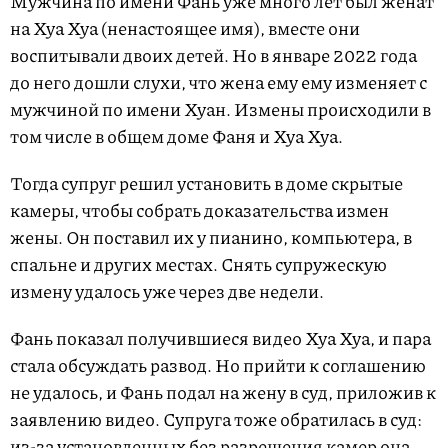
Мужчина по имени Фань уже много лет был женат
на Хуа Хуа (ненастоящее имя), вместе они
воспитывали двоих детей. Но в январе 2022 года
до него дошли слухи, что жена ему ему изменяет с
мужчиной по имени Хуан. Измены происходили в
том числе в общем доме Фаня и Хуа Хуа.
Тогда супруг решил установить в доме скрытые
камеры, чтобы собрать доказательства измен
жены. Он поставил их у пианино, компьютера, в
спальне и других местах. Снять супружескую
измену удалось уже через две недели.
Фань показал получившиеся видео Хуа Хуа, и пара
стала обсуждать развод. Но прийти к соглашению
не удалось, и Фань подал на жену в суд, приложив к
заявлению видео. Супруга тоже обратилась в суд:
из-за установленных без разрешения камер она