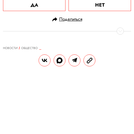
ДА
НЕТ
Поделиться
НОВОСТИ
ОБЩЕСТВО
22.08.2024, 12:43
Кошка из Англии по кличке Табу
ворует одежду, швабры и
кухонные полотенца у соседей и
приносит награбленное хозяйке
Особенно Табу неравнодушна к
перчаткам, носкам и нижнему белью.
Хозяйка публикует фотографии вещей в
соцсетях, чтобы местные жители могли