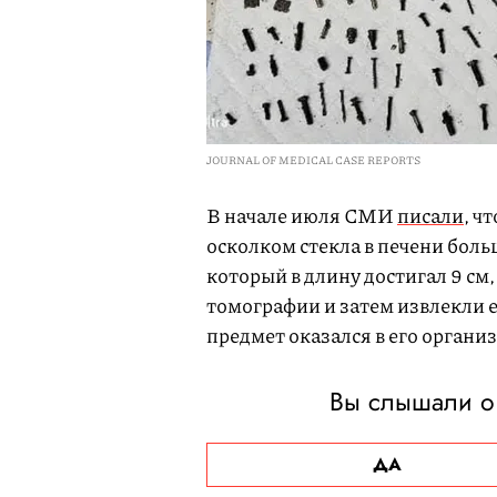
JOURNAL OF MEDICAL CASE REPORTS
В начале июля СМИ
писали
, ч
осколком стекла в печени боль
который в длину достигал 9 с
томографии и затем извлекли 
предмет оказался в его органи
Вы слышали о
ДА