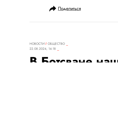
Поделиться
НОВОСТИ
ОБЩЕСТВО
22.08.2024, 14:18
В Ботсване на
крупных алмазо
составляет 249
Самым большим алмазом в ми
добытый в ЮАР в 1905 году. Е