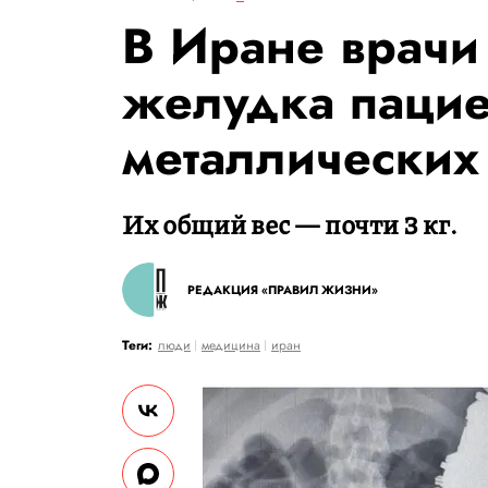
В Иране врачи
желудка пацие
металлических
Их общий вес — почти 3 кг.
РЕДАКЦИЯ «ПРАВИЛ ЖИЗНИ»
Теги:
люди
медицина
иран