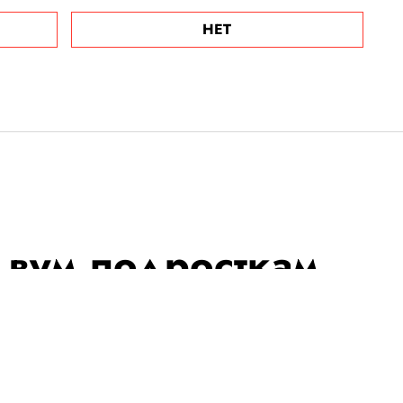
НЕТ
вум подросткам
ниться после
задержались на