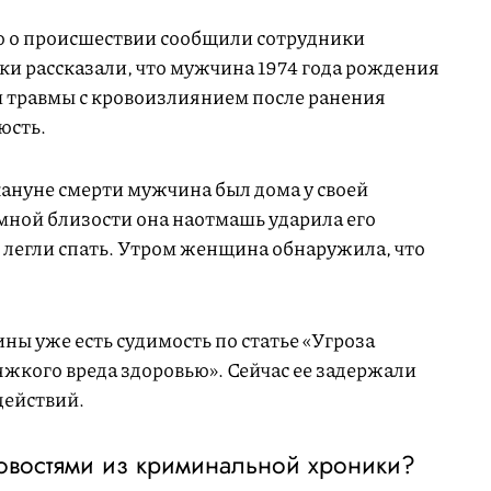
ю о происшествии сообщили сотрудники
и рассказали, что мужчина 1974 года рождения
й травмы с кровоизлиянием после ранения
юсть.
кануне смерти мужчина был дома у своей
ной близости она наотмашь ударила его
ни легли спать. Утром женщина обнаружила, что
ы уже есть судимость по статье «Угроза
жкого вреда здоровью». Сейчас ее задержали
действий.
новостями из криминальной хроники?