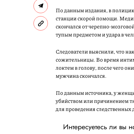
По данным издания, в полици
станции скорой помощи. Медик
скончался от черепно-мозгово
тупым предметом и удара в чел
Следователи выяснили, что на
сожительницы. Во время интим
локтем в голову, после чего о
мужчина скончался.
По данным источника, у женщин
убийством или причинением тя
для проведения следственных 
Интересуетесь ли вы 