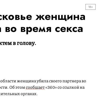
18+
сковье женщина
 во время секса
тем в голову.
области женщина убила своего партнера во
сти. Об этом
сообщает
«360» со ссылкой на
нительных органах.