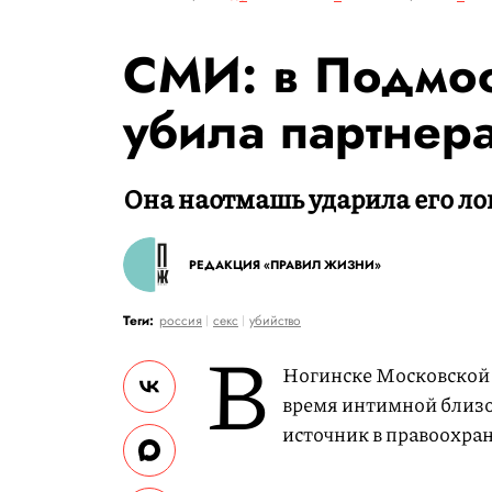
СМИ: в Подмо
убила партнера
Она наотмашь ударила его лок
РЕДАКЦИЯ «ПРАВИЛ ЖИЗНИ»
Теги:
россия
секс
убийство
В
Ногинске Московской 
время интимной близо
источник в правоохра