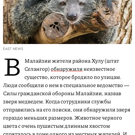
EAST NEWS
В
Малайзии жители района Хулу (штат
Селангор)
обнаружили
неизвестное
существо, которое бродило по улицам.
Люди сообщили о нем в специальное ведомство ―
Силы гражданской обороны Малайзии, назвав
зверя медведем. Когда сотрудники службы
отправились на его поиски, они обнаружили зверя
гораздо меньших размеров. Животное черного
цвета с очень пушистым длинным хвостом
спряталось в доме одного из местных жителей. И