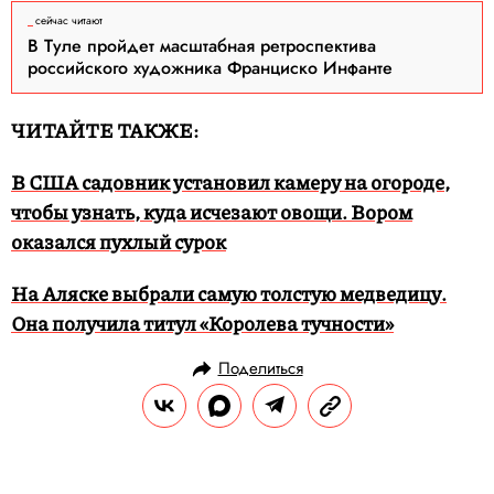
сейчас читают
В Туле пройдет масштабная ретроспектива
российского художника Франциско Инфанте
ЧИТАЙТЕ ТАКЖЕ:
В США садовник установил камеру на огороде,
чтобы узнать, куда исчезают овощи. Вором
оказался пухлый сурок
На Аляске выбрали самую толстую медведицу.
Она получила титул «Королева тучности»
Поделиться
НОВОСТИ
ОБЩЕСТВО