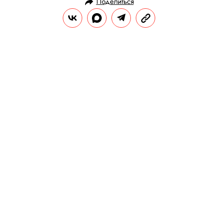
Поделиться
НОВОСТИ
ОБЩЕСТВО
22.10.2024, 16:59
В нескольких пермских школах
установили видеокамеры в
туалетах. Местные власти
объяснили это необходимостью
контролировать поведение
учеников
В школах так следят, в частности, за тем,
«курят ли дети, в том числе электронные
сигареты».