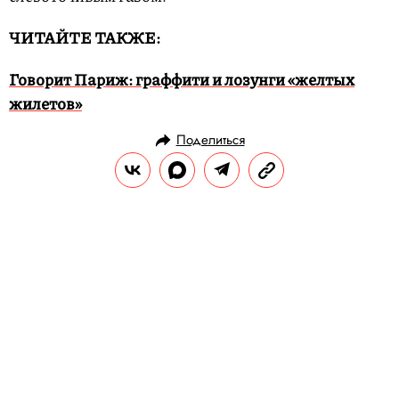
ЧИТАЙТЕ ТАКЖЕ:
Говорит Париж: граффити и лозунги «желтых
жилетов»
Поделиться
НОВОСТИ
ОБЩЕСТВО
21.12.2018, 16:47
Основателю паблика «Мужское
государство» дали условный срок
за возбуждение ненависти к
женщинам
В своем паблике Владислав Поздняков