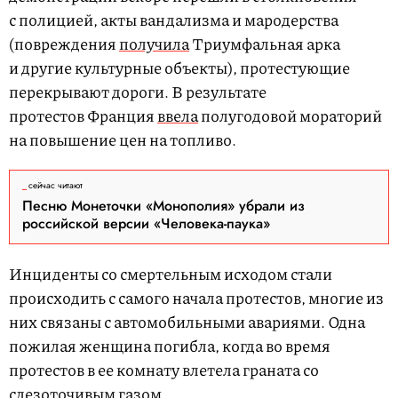
с полицией, акты вандализма и мародерства
(повреждения
получила
Триумфальная арка
и другие культурные объекты), протестующие
перекрывают дороги. В результате
протестов Франция
ввела
полугодовой мораторий
на повышение цен на топливо.
сейчас читают
Песню Монеточки «Монополия» убрали из
российской версии «Человека-паука»
Инциденты со смертельным исходом стали
происходить с самого начала протестов, многие из
них связаны с автомобильными авариями. Одна
пожилая женщина погибла, когда во время
протестов в ее комнату влетела граната со
слезоточивым газом.