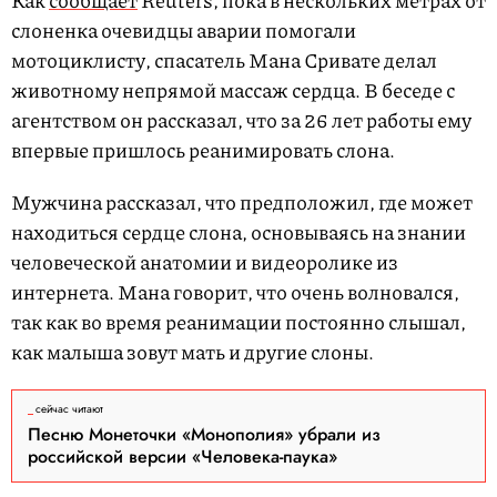
Как
сообщает
Reuters, пока в нескольких метрах от
слоненка очевидцы аварии помогали
мотоциклисту, спасатель Мана Сривате делал
животному непрямой массаж сердца. В беседе с
агентством он рассказал, что за 26 лет работы ему
впервые пришлось реанимировать слона.
Мужчина рассказал, что предположил, где может
находиться сердце слона, основываясь на знании
человеческой анатомии и видеоролике из
интернета. Мана говорит, что очень волновался,
так как во время реанимации постоянно слышал,
как малыша зовут мать и другие слоны.
сейчас читают
Песню Монеточки «Монополия» убрали из
российской версии «Человека-паука»