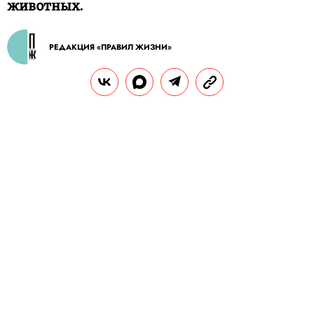
животных.
РЕДАКЦИЯ «ПРАВИЛ ЖИЗНИ»
С
Теги:
россия
домашние животные
коты
отрудники центра, который занимается
сортировкой мусора в Ульяновске,
обнаружили среди отходов кота в мешке.
Об этом инциденте
сообщили
на сайте
предприятия.
РЕКЛАМА – ПРОДОЛЖЕНИЕ НИЖЕ